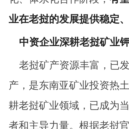
业在老挝的发展提供稳定
中资企业深耕老挝矿业
老挝矿产资源丰富，已发
产，是东南亚矿业投资热
耕老挝矿业领域，已成为
者和主导力量。根据老挝官