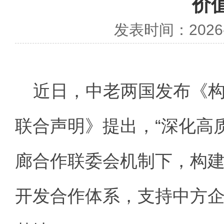
价
发表时间：2026-0
近日，中老两国发布《
联合声明》提出，“深化高
廊合作联委会机制下，构
开发合作体系，支持中方