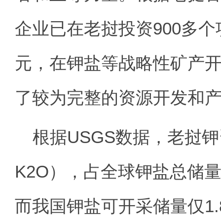
企业已在老挝投资900多个
元，在钾盐等战略性矿产
了较为完整的资源开发和
根据USGS数据，老挝
K2O），占全球钾盐总储量的
而我国钾盐可开采储量仅1.