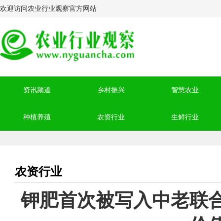
欢迎访问农业行业观察官方网站
资讯频道
乡村振兴
智慧农业
种植养殖
农资行业
生鲜行业
农资行业
钾肥首次被写入中老联