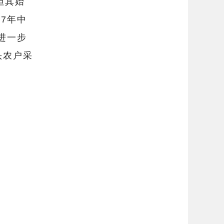
但其始
7年中
进一步
头农户采