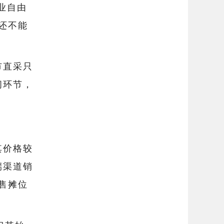
业自由
还不能
市直采只
间环节，
其价格较
端渠道销
售摊位