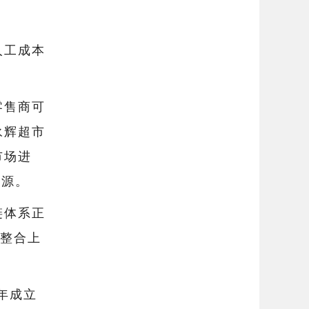
人工成本
零售商可
永辉超市
市场进
溯源。
链体系正
，整合上
年成立