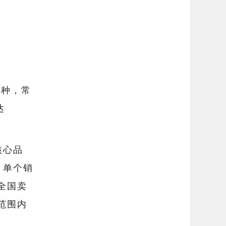
9种，常
达
核心品
，单个销
全国卖
范围内