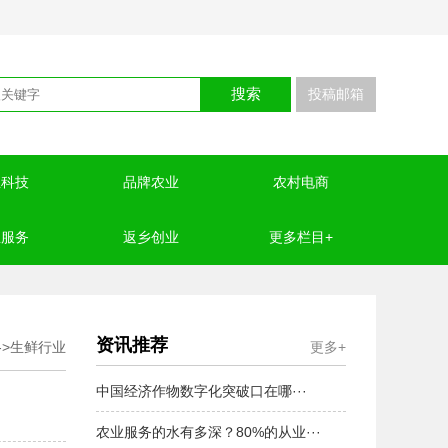
搜索
投稿邮箱
业科技
品牌农业
农村电商
业服务
返乡创业
更多栏目+
资讯推荐
->
生鲜行业
更多+
中国经济作物数字化突破口在哪···
农业服务的水有多深？80%的从业···