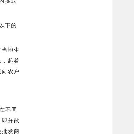
的挑战
亩以下的
对当地生
上，起着
接向农户
在不同
，即分散
级批发商