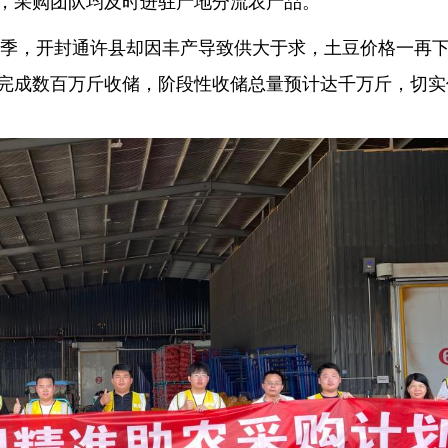
，采购团队均及时进驻产地分流农产品。
丰产季，开封通许县却因丰产导致供大于求，土豆价格一再
完成数百万斤收储，阶段性收储总量预计达千万斤，切实