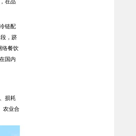
，在品
冷链配
阶段，跻
网络餐饮
在国内
、损耗
、农业合