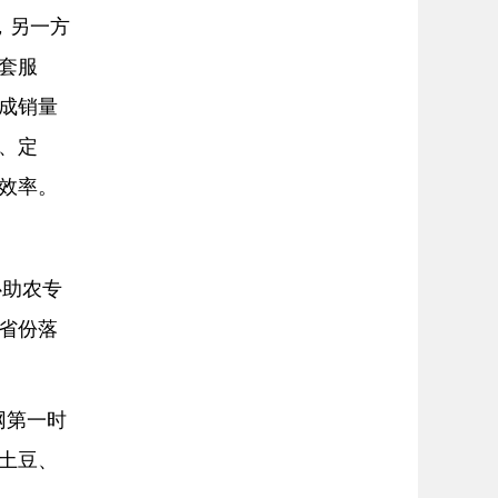
，另一方
套服
成销量
、定
效率。
心助农专
省份落
网第一时
土豆、