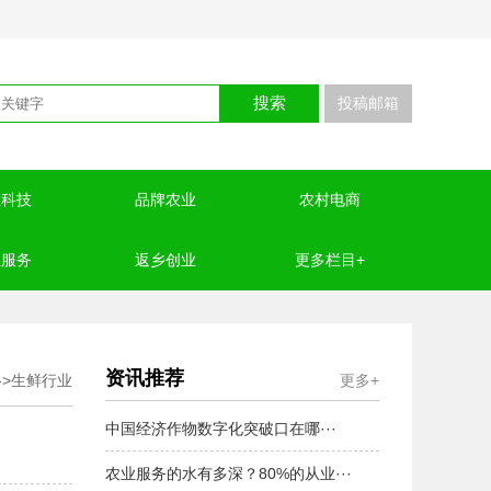
搜索
投稿邮箱
业科技
品牌农业
农村电商
业服务
返乡创业
更多栏目+
资讯推荐
->
生鲜行业
更多+
中国经济作物数字化突破口在哪···
农业服务的水有多深？80%的从业···