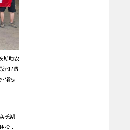
长期助农
易流程透
外销提
实长期
质检，