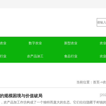
农业
数字农业
新型农业
农
行业
农产品加工
食品行业
农
当前位置：
首页
->
农
[20
的规模困境与价值破局
中，农产品加工作坊构成了一个独特而庞大的生态。它们往往隐匿于村镇