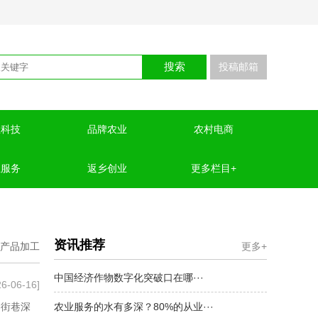
搜索
投稿邮箱
业科技
品牌农业
农村电商
业服务
返乡创业
更多栏目+
资讯推荐
产品加工
更多+
中国经济作物数字化突破口在哪···
26-06-16]
的街巷深
农业服务的水有多深？80%的从业···