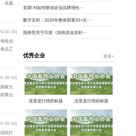
位，或雇
首期“AI如何驱动农业品牌增长···
数字京村：2030年整体部署20+北···
26-06-16]
国务院关于印发《加快农业农村···
批传统优
等食品工
优秀企业
更多+
26-06-16]
，国家大
政府重点
这里是行情的标题
这里是行情的标题
26-06-16]
民试吃打