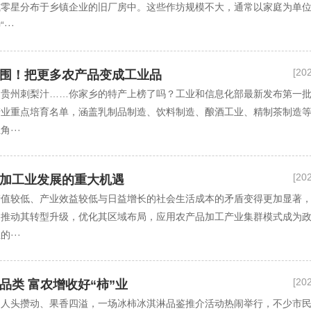
或零星分布于乡镇企业的旧厂房中。这些作坊规模不大，通常以家庭为单
··
[20
围！把更多农产品变成工业品
、贵州刺梨汁……你家乡的特产上榜了吗？工业和信息化部最新发布第一
产业重点培育名单，涵盖乳制品制造、饮料制造、酿酒工业、精制茶制造
···
[20
加工业发展的重大机遇
产值较低、产业效益较低与日益增长的社会生活成本的矛盾变得更加显著
，推动其转型升级，优化其区域布局，应用农产品加工产业集群模式成为
···
[20
品类 富农增收好“柿”业
场人头攒动、果香四溢，一场冰柿冰淇淋品鉴推介活动热闹举行，不少市