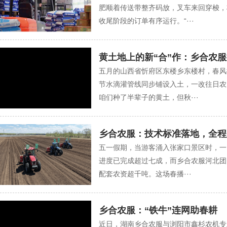
肥顺着传送带整齐码放，叉车来回穿梭，
收尾阶段的订单有序运行。“···
黄土地上的新“合”作：乡合农
五月的山西省忻府区东楼乡东楼村，春风
节水滴灌管线同步铺设入土，一改往日农
咱们种了半辈子的黄土，但秋···
乡合农服：技术标准落地，全程
五一假期，当游客涌入张家口景区时，一
进度已完成超过七成，而乡合农服河北团
配套农资超千吨。这场春播···
乡合农服：“铁牛”连网助春耕
近日，湖南乡合农服与浏阳市鑫杉农机专