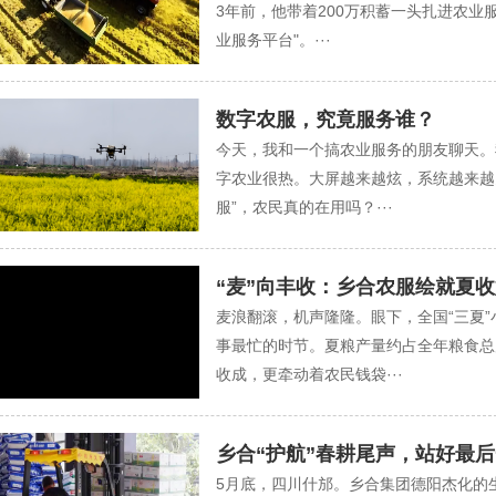
3年前，他带着200万积蓄一头扎进农业
业服务平台"。···
数字农服，究竟服务谁？
今天，我和一个搞农业服务的朋友聊天。我抛
字农业很热。大屏越来越炫，系统越来越
服”，农民真的在用吗？···
“麦”向丰收：乡合农服绘就夏收
麦浪翻滚，机声隆隆。眼下，全国“三夏”
事最忙的时节。夏粮产量约占全年粮食总
收成，更牵动着农民钱袋···
乡合“护航”春耕尾声，站好最
5月底，四川什邡。乡合集团德阳杰化的