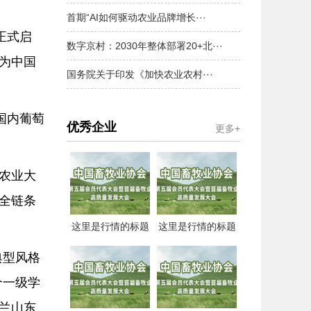
首期“AI如何驱动农业品牌增长···
正式启
数字京村：2030年整体部署20+北···
为中国
国务院关于印发《加快农业农村···
国内葡萄
优秀企业
更多+
农业大
全链条
这里是行情的标题
这里是行情的标题
典型风格
个一级学
兰山东