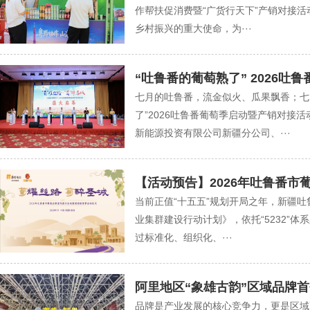
作帮扶促消费暨“广货行天下”产销对接
乡村振兴的重大使命，为···
“吐鲁番的葡萄熟了” 2026吐
七月的吐鲁番，流金似火、瓜果飘香；七
了”2026吐鲁番葡萄季启动暨产销对
新能源投资有限公司新疆分公司、···
【活动预告】2026年吐鲁番市
当前正值“十五五”规划开局之年，新疆
业集群建设行动计划》，依托“5232”体
过标准化、组织化、···
阿里地区“象雄古韵”区域品牌首
品牌是产业发展的核心竞争力，更是区域