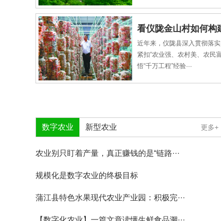
看仪陇金山村如何构
近年来，仪陇县深入贯彻落实
新格···
紧扣“农业强、农村美、农民富
悟“千万工程”经验···
数字农业
新型农业
更多+
农业别只盯着产量，真正赚钱的是“链路···
规模化是数字农业的终极目标
蒲江县特色水果现代农业产业园：积极完···
【数字化农业】一篇文章读懂生鲜食品溯···