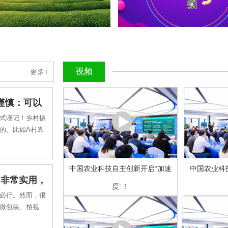
视频
更多+
谨慎：可以
式谨记！乡村振
的。比如A村靠
中国农业科技自主创新开启“加速
中国农业科
，非常实用，
度”！
在必行。然而，很
想做包装、拍视