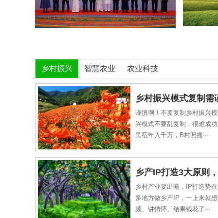
乡村振兴
智慧农业
农业科技
乡村振兴模式复制需
谨慎啊！不要复制乡村振兴模
学习···
兴模式不要乱复制，很难成功
民宿年入千万，B村照搬···
乡产IP打造3大原则
乡村产业要出圈，IP打造势
建议···
多地方做乡产IP，一上来就
频、讲情怀。结果钱花了···